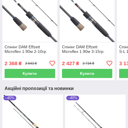
Спінінг DAM Effzett
Спінінг DAM Effzett
Спін
Microflex 1.90м 2-10гр.
Microflex 1.90м 3-15гр.
S-L 
2 368
2 427
3 1
₴
₴
3 643 ₴
3 734 ₴
Купити
Купити
Акційні пропозиції та новинки
–40%
–40%