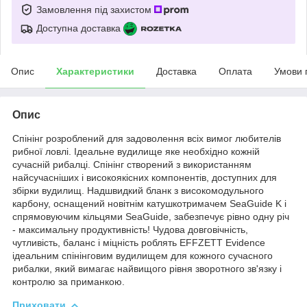
Замовлення під захистом
Доступна доставка
Опис
Характеристики
Доставка
Оплата
Умови 
Опис
Спінінг розроблений для задоволення всіх вимог любителів
рибної ловлі. Ідеальне вудилище яке необхідно кожній
сучасній рибалці. Спінінг створений з використанням
найсучасніших і високоякісних компонентів, доступних для
збірки вудилищ. Надшвидкий бланк з високомодульного
карбону, оснащений новітнім катушкотримачем SeaGuide K і
спрямовуючим кільцями SeaGuide, забезпечує рівно одну річ
- максимальну продуктивність! Чудова довговічність,
чутливість, баланс і міцність роблять EFFZETT Evidence
ідеальним спінінговим вудилищем для кожного сучасного
рибалки, який вимагає найвищого рівня зворотного зв'язку і
контролю за приманкою.
Приховати