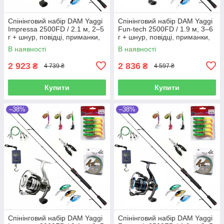
Спінінговий набір DAM Yaggi
Спінінговий набір DAM Yaggi
Impressa 2500FD / 2.1 м, 2–5
Fun-tech 2500FD / 1.9 м, 3–6
г + шнур, повідці, приманки,
г + шнур, повідці, приманки,
ваги, плоскогубці
ваги, плоскогубці
В наявності
В наявності
2 923
2 836
₴
₴
4 739 ₴
4 597 ₴
Купити
Купити
–38%
–38%
Спінінговий набір DAM Yaggi
Спінінговий набір DAM Yaggi