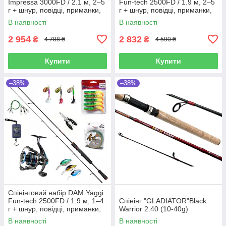
Impressa 3000FD / 2.1 м, 2–5
Fun-tech 2500FD / 1.9 м, 2–5
г + шнур, повідці, приманки,
г + шнур, повідці, приманки,
ваги, плоскогубці
ваги, плоскогубці
В наявності
В наявності
2 954
2 832
₴
₴
4 788 ₴
4 590 ₴
Купити
Купити
–38%
–38%
Спінінговий набір DAM Yaggi
Fun-tech 2500FD / 1.9 м, 1–4
Cпінінг "GLADIATOR"Black
г + шнур, повідці, приманки,
Warrior 2.40 (10-40g)
ваги, плоскогубці
В наявності
В наявності