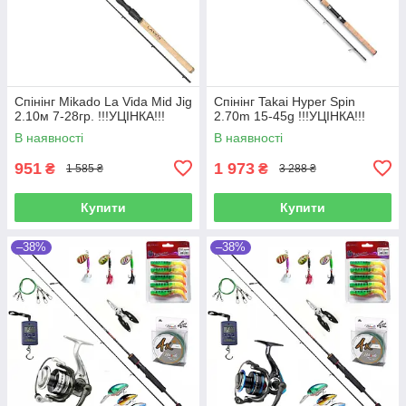
Спінінг Mikado La Vida Mid Jig
Спінінг Takai Hyper Spin
2.10м 7-28гр. !!!УЦІНКА!!!
2.70m 15-45g !!!УЦІНКА!!!
В наявності
В наявності
951
1 973
₴
₴
1 585 ₴
3 288 ₴
Купити
Купити
–38%
–38%