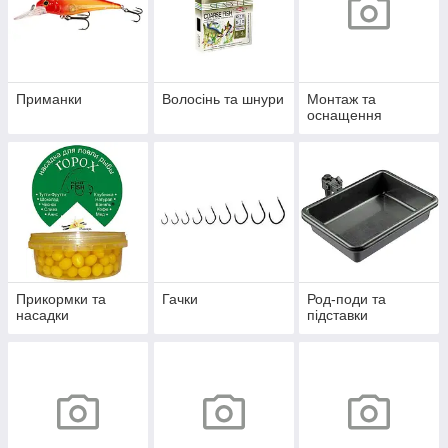
Приманки
Волосінь та шнури
Монтаж та
оснащення
Прикормки та
Гачки
Род-поди та
насадки
підставки