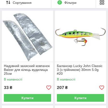
Сортування
0
Фільтри
Надувний захисний ковпачок
Балансир Lucky John Classic
Balzer для кілець вудилища
3 (з трійником) 30mm 5.0g
25см
#20
В наявності
В наявності
33
207
₴
₴
Купити
Купити