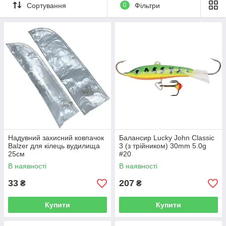
Сортування
0
Фільтри
Надувний захисний ковпачок
Балансир Lucky John Classic
Balzer для кілець вудилища
3 (з трійником) 30mm 5.0g
25см
#20
В наявності
В наявності
33
207
₴
₴
Купити
Купити