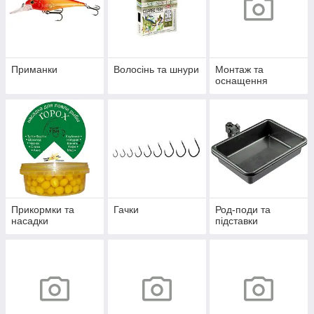
Приманки
Волосінь та шнури
Монтаж та
оснащення
Прикормки та
Гачки
Род-поди та
насадки
підставки