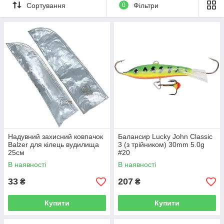
Сортування
0
Фільтри
Надувний захисний ковпачок
Балансир Lucky John Classic
Balzer для кілець вудилища
3 (з трійником) 30mm 5.0g
25см
#20
В наявності
В наявності
33
207
₴
₴
Купити
Купити