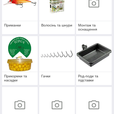
Приманки
Волосінь та шнури
Монтаж та
оснащення
Прикормки та
Гачки
Род-поди та
насадки
підставки