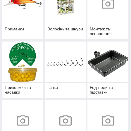
Приманки
Волосінь та шнури
Монтаж та
оснащення
Прикормки та
Гачки
Род-поди та
насадки
підставки