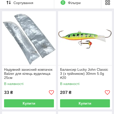
Сортування
0
Фільтри
Надувний захисний ковпачок
Балансир Lucky John Classic
Balzer для кілець вудилища
3 (з трійником) 30mm 5.0g
25см
#20
В наявності
В наявності
33
207
₴
₴
Купити
Купити