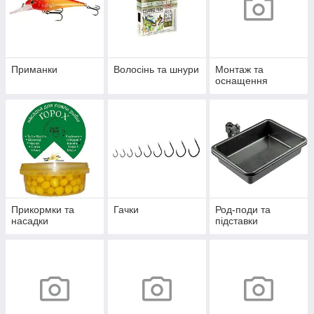
Приманки
Волосінь та шнури
Монтаж та
оснащення
Прикормки та
Гачки
Род-поди та
насадки
підставки