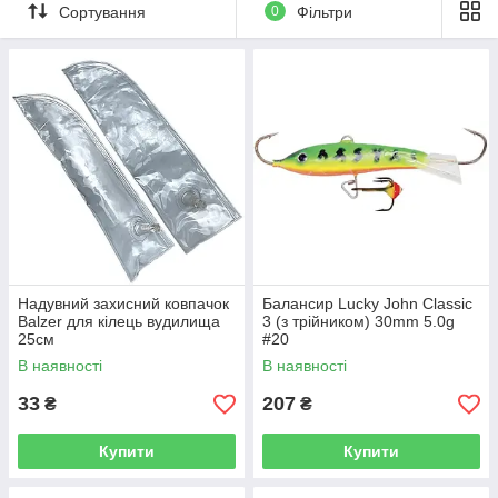
Сортування
0
Фільтри
Надувний захисний ковпачок
Балансир Lucky John Classic
Balzer для кілець вудилища
3 (з трійником) 30mm 5.0g
25см
#20
В наявності
В наявності
33
207
₴
₴
Купити
Купити