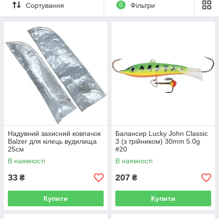
Сортування
0
Фільтри
Надувний захисний ковпачок
Балансир Lucky John Classic
Balzer для кілець вудилища
3 (з трійником) 30mm 5.0g
25см
#20
В наявності
В наявності
33
207
₴
₴
Купити
Купити