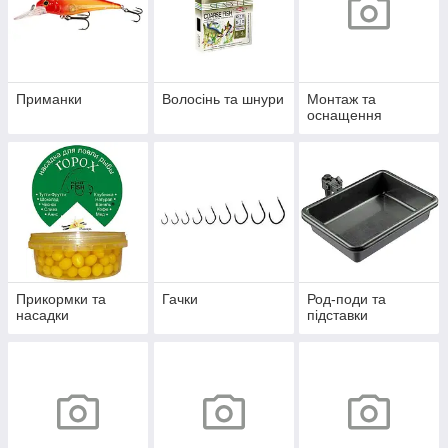
Приманки
Волосінь та шнури
Монтаж та
оснащення
Прикормки та
Гачки
Род-поди та
насадки
підставки