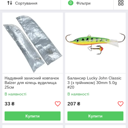
Сортування
0
Фільтри
Надувний захисний ковпачок
Балансир Lucky John Classic
Balzer для кілець вудилища
3 (з трійником) 30mm 5.0g
25см
#20
В наявності
В наявності
33
207
₴
₴
Купити
Купити