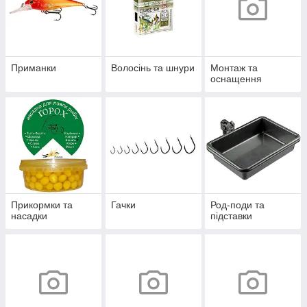
Приманки
Волосінь та шнури
Монтаж та
оснащення
Прикормки та
Гачки
Род-поди та
насадки
підставки