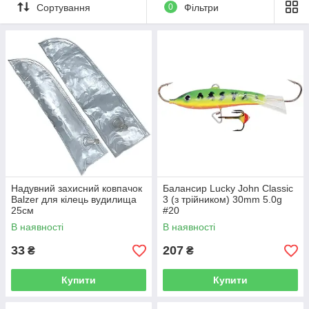
Сортування
0
Фільтри
Надувний захисний ковпачок
Балансир Lucky John Classic
Balzer для кілець вудилища
3 (з трійником) 30mm 5.0g
25см
#20
В наявності
В наявності
33
207
₴
₴
Купити
Купити