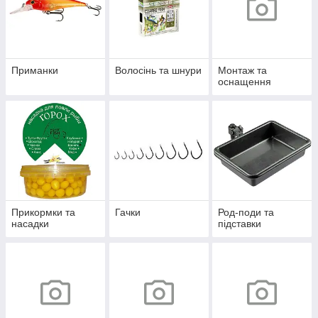
Приманки
Волосінь та шнури
Монтаж та
оснащення
Прикормки та
Гачки
Род-поди та
насадки
підставки