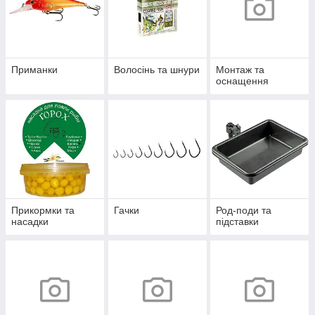
Приманки
Волосінь та шнури
Монтаж та
оснащення
Прикормки та
Гачки
Род-поди та
насадки
підставки