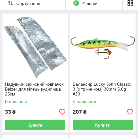
Сортування
0
Фільтри
Надувний захисний ковпачок
Балансир Lucky John Classic
Balzer для кілець вудилища
3 (з трійником) 30mm 5.0g
25см
#20
В наявності
В наявності
33
207
₴
₴
Купити
Купити